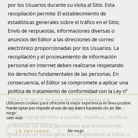
por los Usuarios durante su visita al Sitio. Esta
recopilación permite: El establecimiento de
estadísticas generales sobre el tráfico en el Sitio;
Envío de respuestas, informaciones diversas o
anuncios del Editor a las direcciones de correo
electrónico proporcionadas por los Usuarios. La
recopilación y el procesamiento de información
personal en Internet deben realizarse respetando
los derechos fundamentales de las personas. En
consecuencia, el Editor se compromete a aplicar una
política de tratamiento de conformidad con la Ley nº
2004-575 del 21 de junio de 2004 relativa a la
Utilizamos cookies para ofrecerle la mejor experiencia en línea posible.
confianza en la economía digital. Cualquier usuario
Puede optar por impedir el uso de sus datos haciendo clic en 'Me
niego'.
del Sitio tiene derecho a acceder, modificar, rectificar
Leer más
o eliminar los datos personales que le conciernen.
Me niego
LO ENTIENDO
Podrá ejercer estos derechos dirigiéndose al Editor a